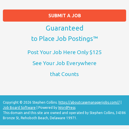
SUBMIT A JOB
Guaranteed
to Place Job Postings™
Post Your Job Here Only $125
See Your Job Everywhere
that Counts
Copyright © 2026 Stephen Collins.
https://aboutcasemanagerjobs.com//
|
Job Board Software
| Powered by
WordPress
This domain and this site are owned and operated by Stephen Collins, 34386
Bronze St, Rehoboth Beach, Delaware 19971.