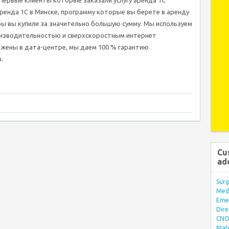
Первые клиенты которые заказали услугу аренда 1С
ренда 1С в Минске, программу которые вы берете в аренду
ы вы купили за значительно большую сумму. Мы используем
оизводительностью и сверхскоростным интернет
ожены в дата-центре, мы даем 100 % гарантию
.
Cu
ad
Surg
Med/
Eme
Dire
CNO 
Mate