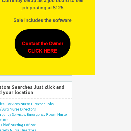
Currently setup as a job board to sell
job posting at $125
Sale includes the software
Contact the Owner
CLICK HERE
stom Searches Just click and
d your location
ical Services Nurse Director Jobs
Surg Nurse Directors
rgency Services, Emergency Room Nurse
ctors
Chief Nursing Officer
rnity Nurse Directors