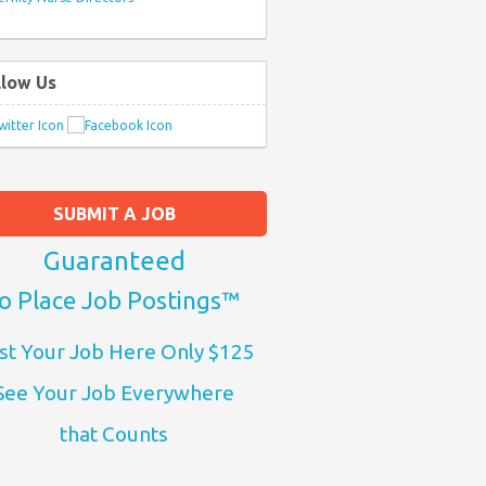
llow Us
SUBMIT A JOB
Guaranteed
o Place Job Postings™
st Your Job Here Only $125
See Your Job Everywhere
that Counts