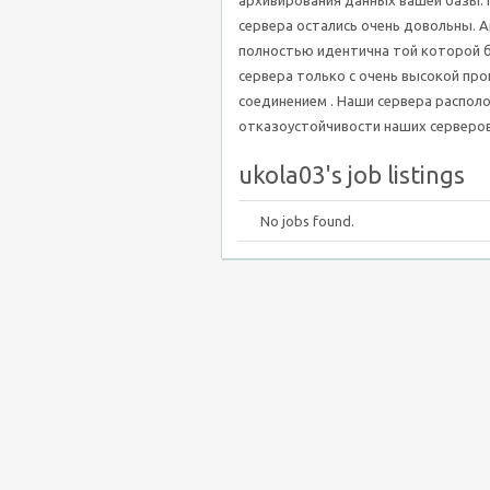
архивирования данных вашей базы. 
сервера остались очень довольны. А
полностью идентична той которой б
сервера только с очень высокой пр
соединением . Наши сервера распол
отказоустойчивости наших серверов
ukola03's job listings
No jobs found.