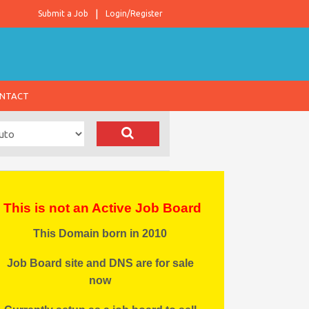
Submit a Job
Login/Register
NTACT
This is not an Active Job Board
This Domain born in 2010
Job Board site and DNS are for sale
now