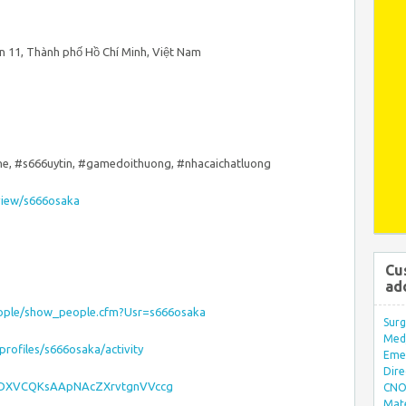
n 11, Thành phố Hồ Chí Minh, Việt Nam
ine, #s666uytin, #gamedoithuong, #nhacaichatluong
/view/s666osaka
Cu
ad
ople/show_people.cfm?Usr=s666osaka
Surg
Med/
profiles/s666osaka/activity
Eme
Dire
adRDXVCQKsAApNAcZXrvtgnVVccg
CNO 
Mate