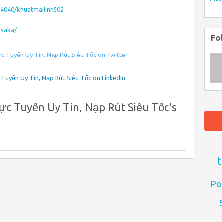
54040/khuatmailinh502
osaka/
Fo
c Tuyến Uy Tín, Nạp Rút Siêu Tốc on Twitter
Tuyến Uy Tín, Nạp Rút Siêu Tốc on LinkedIn
ực Tuyến Uy Tín, Nạp Rút Siêu Tốc's
t
Po