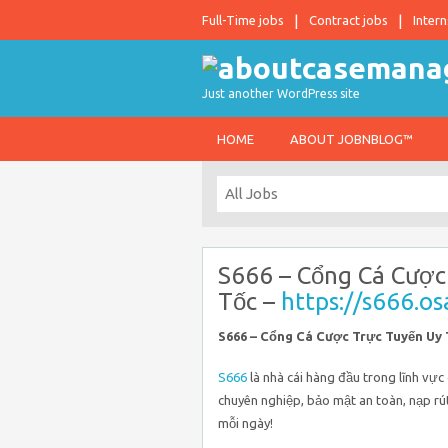
Full-Time jobs
Contract jobs
Intern
Just another WordPress site
HOME
ABOUT JOBNBLOG™
S666 – Cổng Cá Cược 
Tốc –
https://s666.os
S666 – Cổng Cá Cược Trực Tuyến Uy 
S666
là nhà cái hàng đầu trong lĩnh vực
chuyên nghiệp, bảo mật an toàn, nạp r
mỗi ngày!