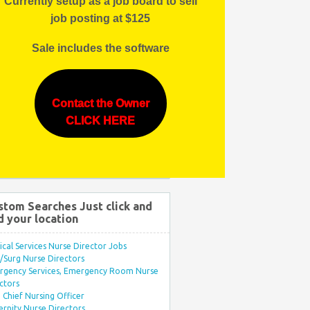
Currently setup as a job board to sell
job posting at $125
Sale includes the software
Contact the Owner
CLICK HERE
stom Searches Just click and
d your location
ical Services Nurse Director Jobs
Surg Nurse Directors
rgency Services, Emergency Room Nurse
ctors
Chief Nursing Officer
rnity Nurse Directors