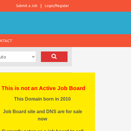
Submit a Job
Login/Register
NTACT
This is not an Active Job Board
This Domain born in 2010
Job Board site and DNS are for sale
now