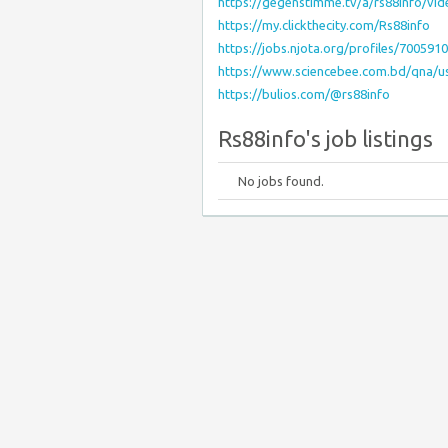
https://gegenstimme.tv/a/rs88info/vid
https://my.clickthecity.com/Rs88info
https://jobs.njota.org/profiles/7005910
https://www.sciencebee.com.bd/qna/us
https://bulios.com/@rs88info
Rs88info's job listings
No jobs found.