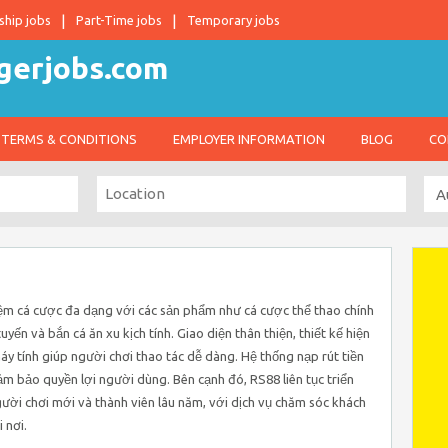
ship jobs
Part-Time jobs
Temporary jobs
TERMS & CONDITIONS
EMPLOYER INFORMATION
BLOG
CO
hiệm cá cược đa dạng với các sản phẩm như cá cược thể thao chính
yến và bắn cá ăn xu kịch tính. Giao diện thân thiện, thiết kế hiện
máy tính giúp người chơi thao tác dễ dàng. Hệ thống nạp rút tiền
ảm bảo quyền lợi người dùng. Bên cạnh đó, RS88 liên tục triển
gười chơi mới và thành viên lâu năm, với dịch vụ chăm sóc khách
 nơi.