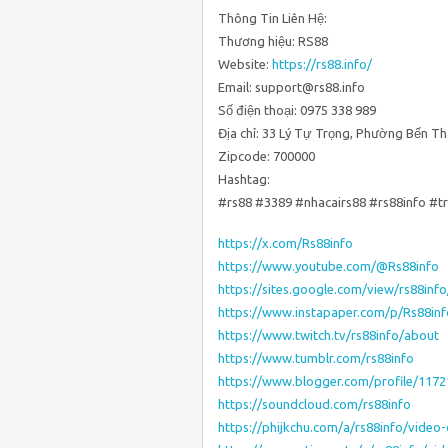
Thông Tin Liên Hệ:
Thương hiệu: RS88
Website:
https://rs88.info/
Email: support@rs88.info
Số điện thoại: 0975 338 989
Địa chỉ: 33 Lý Tự Trọng, Phường Bến Th
Zipcode: 700000
Hashtag:
#rs88 #3389 #nhacairs88 #rs88info #t
https://x.com/Rs88info
https://www.youtube.com/@Rs88info
https://sites.google.com/view/rs88i
https://www.instapaper.com/p/Rs88inf
https://www.twitch.tv/rs88info/about
https://www.tumblr.com/rs88info
https://www.blogger.com/profile/117
https://soundcloud.com/rs88info
https://phijkchu.com/a/rs88info/video-