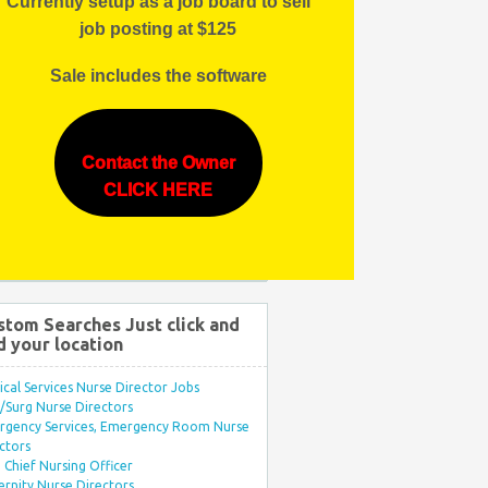
Currently setup as a job board to sell
job posting at $125
Sale includes the software
Contact the Owner
CLICK HERE
stom Searches Just click and
d your location
ical Services Nurse Director Jobs
Surg Nurse Directors
rgency Services, Emergency Room Nurse
ctors
Chief Nursing Officer
rnity Nurse Directors