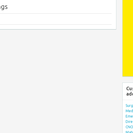
ngs
Cu
ad
Surg
Med/
Eme
Dire
CNO 
Mate