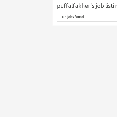
puffalfakher's job listi
No jobs found.