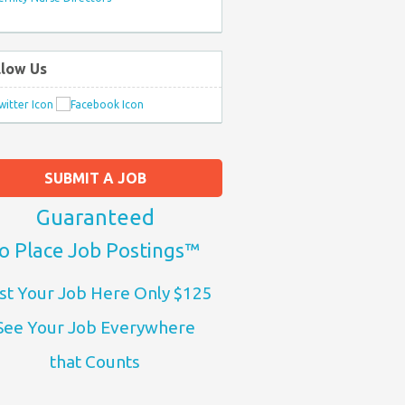
llow Us
SUBMIT A JOB
Guaranteed
o Place Job Postings™
st Your Job Here Only $125
See Your Job Everywhere
that Counts