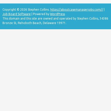
Copyright © 2026 Stephen Collins.
https://aboutcasemanagerjobs.com//
|
Job Board Software
| Powered by
WordPress
This domain and this site are owned and operated by Stephen Collins, 34386
Bronze St, Rehoboth Beach, Delaware 19971.