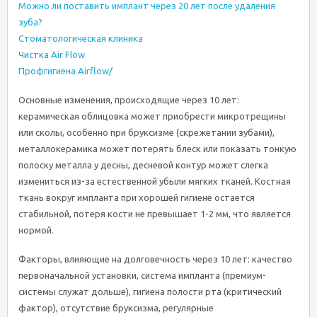
Можно ли поставить имплант через 20 лет после удаления
зуба?
Стоматологическая клиника
Чистка Air Flow
Профгигиена Airflow/
Основные изменения, происходящие через 10 лет:
керамическая облицовка может приобрести микротрещины
или сколы, особенно при бруксизме (скрежетании зубами),
металлокерамика может потерять блеск или показать тонкую
полоску металла у десны, десневой контур может слегка
измениться из-за естественной убыли мягких тканей. Костная
ткань вокруг импланта при хорошей гигиене остается
стабильной, потеря кости не превышает 1-2 мм, что является
нормой.
Факторы, влияющие на долговечность через 10 лет: качество
первоначальной установки, система импланта (премиум-
системы служат дольше), гигиена полости рта (критический
фактор), отсутствие бруксизма, регулярные