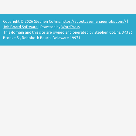
Copyright © 2026 Stephen Collins.
https://aboutcasemanagerjobs.com//
|
Job Board Software
| Powered by
WordPress
This domain and this site are owned and operated by Stephen Collins, 34386
Bronze St, Rehoboth Beach, Delaware 19971.