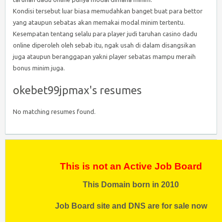
Kondisi tersebut luar biasa memudahkan banget buat para bettor
yang ataupun sebatas akan memakai modal minim tertentu.
Kesempatan tentang selalu para player judi taruhan casino dadu
online diperoleh oleh sebab itu, ngak usah di dalam disangsikan
juga ataupun beranggapan yakni player sebatas mampu meraih
bonus minim juga.
okebet99jpmax's resumes
No matching resumes found.
This is not an Active Job Board
This Domain born in 2010
Job Board site and DNS are for sale now