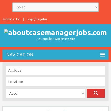
Submit a Job
Login/Register
Just another WordPress site
NAVIGATION