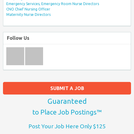
Emergency Services, Emergency Room Nurse Directors
CNO Chief Nursing Officer
Maternity Nurse Directors
Follow Us
SUBMIT A JOB
Guaranteed
to Place Job Postings™
Post Your Job Here Only $125