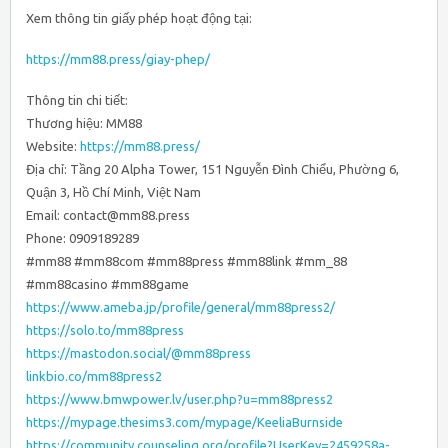
Xem thông tin giấy phép hoạt động tại:
https://mm88.press/giay-phep/
Thông tin chi tiết:
Thương hiệu: MM88
Website:
https://mm88.press/
Địa chỉ: Tầng 20 Alpha Tower, 151 Nguyễn Đình Chiểu, Phường 6,
Quận 3, Hồ Chí Minh, Việt Nam
Email: contact@mm88.press
Phone: 0909189289
#mm88 #mm88com #mm88press #mm88link #mm_88
#mm88casino #mm88game
https://www.ameba.jp/profile/general/mm88press2/
https://solo.to/mm88press
https://mastodon.social/@mm88press
linkbio.co/mm88press2
https://www.bmwpower.lv/user.php?u=mm88press2
https://mypage.thesims3.com/mypage/KeeliaBurnside
https://community.counseling.org/profile?UserKey=2459258a-