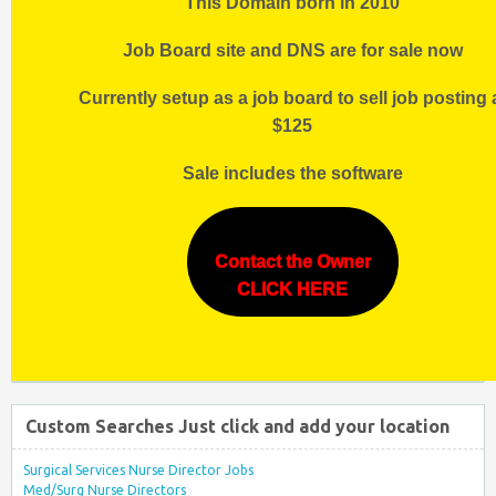
This Domain born in 2010
Job Board site and DNS are for sale now
Currently setup as a job board to sell job posting 
$125
Sale includes the software
Contact the Owner
CLICK HERE
Custom Searches Just click and add your location
Surgical Services Nurse Director Jobs
Med/Surg Nurse Directors