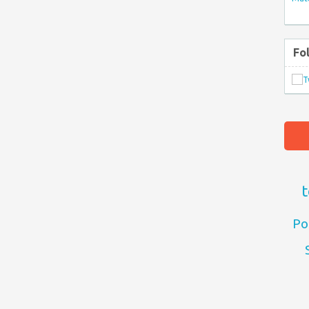
Fo
t
Po