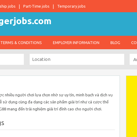
ship jobs
Part-Time jobs
Temporary jobs
TERMS & CONDITIONS
EMPLOYER INFORMATION
BLOG
CO
ợc nhiều người chơi lựa chọn nhờ sự uy tín, minh bạch và dịch vụ
dễ sử dụng cùng đa dạng các sản phẩm giải trí như cá cược thể
GG88 mang đến trải nghiệm giải trí đỉnh cao cho người chơi.
gs