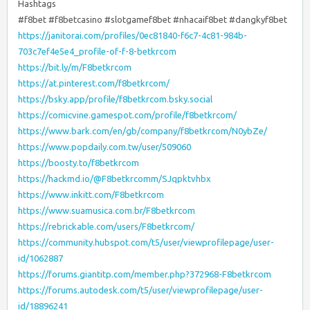
Hashtags
#f8bet #f8betcasino #slotgamef8bet #nhacaif8bet #dangkyf8bet
https://janitorai.com/profiles/0ec81840-f6c7-4c81-984b-
703c7ef4e5e4_profile-of-f-8-betkrcom
https://bit.ly/m/F8betkrcom
https://at.pinterest.com/f8betkrcom/
https://bsky.app/profile/f8betkrcom.bsky.social
https://comicvine.gamespot.com/profile/f8betkrcom/
https://www.bark.com/en/gb/company/f8betkrcom/N0ybZe/
https://www.popdaily.com.tw/user/509060
https://boosty.to/f8betkrcom
https://hackmd.io/@F8betkrcomm/SJqpktvhbx
https://www.inkitt.com/F8betkrcom
https://www.suamusica.com.br/F8betkrcom
https://rebrickable.com/users/F8betkrcom/
https://community.hubspot.com/t5/user/viewprofilepage/user-
id/1062887
https://forums.giantitp.com/member.php?372968-F8betkrcom
https://forums.autodesk.com/t5/user/viewprofilepage/user-
id/18896241