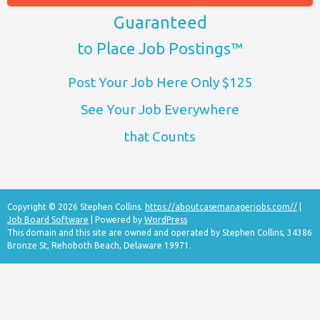
Guaranteed
to Place Job Postings™
Post Your Job Here Only $125
See Your Job Everywhere
that Counts
Copyright © 2026 Stephen Collins.
https://aboutcasemanagerjobs.com//
|
Job Board Software
| Powered by
WordPress
This domain and this site are owned and operated by Stephen Collins, 34386
Bronze St, Rehoboth Beach, Delaware 19971.