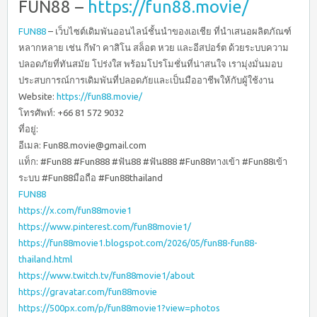
FUN88 –
https://fun88.movie/
FUN88
– เว็บไซต์เดิมพันออนไลน์ชั้นนำของเอเชีย ที่นำเสนอผลิตภัณฑ์
หลากหลาย เช่น กีฬา คาสิโน สล็อต หวย และอีสปอร์ต ด้วยระบบความ
ปลอดภัยที่ทันสมัย โปร่งใส พร้อมโปรโมชั่นที่น่าสนใจ เรามุ่งมั่นมอบ
ประสบการณ์การเดิมพันที่ปลอดภัยและเป็นมืออาชีพให้กับผู้ใช้งาน
Website:
https://fun88.movie/
โทรศัพท์: +66 81 572 9032
ที่อยู่:
อีเมล: Fun88.movie@gmail.com
แท็ก: #Fun88 #Fun888 #ฟัน88 #ฟัน888 #Fun88ทางเข้า #Fun88เข้า
ระบบ #Fun88มือถือ #Fun88thailand
FUN88
https://x.com/fun88movie1
https://www.pinterest.com/fun88movie1/
https://fun88movie1.blogspot.com/2026/05/fun88-fun88-
thailand.html
https://www.twitch.tv/fun88movie1/about
https://gravatar.com/fun88movie
https://500px.com/p/fun88movie1?view=photos